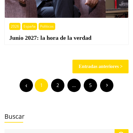
2026
España
Políticos
Junio 2027: la hora de la verdad
Navegación
Entradas anteriores
de
Paginación
entradas
de
1
2
…
5
entradas
Buscar