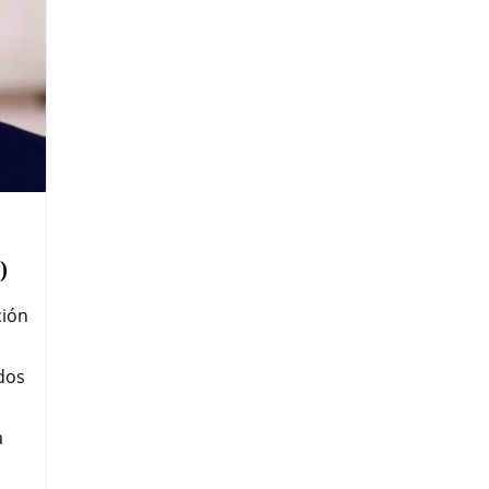
)
ción
dos
a