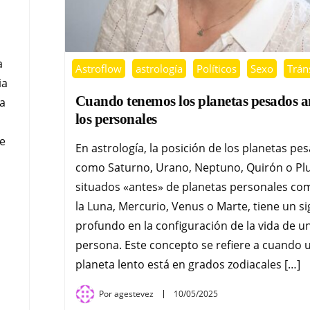
sta
Astroflow
astrología
Políticos
Sexo
Trán
ia
Cuando tenemos los planetas pesados a
ca
los personales
e
En astrología, la posición de los planetas pe
como Saturno, Urano, Neptuno, Quirón o Pl
situados «antes» de planetas personales com
la Luna, Mercurio, Venus o Marte, tiene un si
profundo en la configuración de la vida de u
persona. Este concepto se refiere a cuando 
planeta lento está en grados zodiacales […]
Por
agestevez
10/05/2025