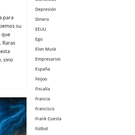
Depresión
a para
Dinero
abemos su
EEUU
s que
Ego
. Raras
Elon Musk
 esta
Empresarios
, sino
España
Feijoo
Fiscalía
Francia
Francisco
Frank Cuesta
Fútbol