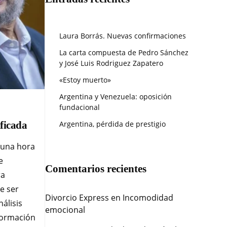
Laura Borrás. Nuevas confirmaciones
La carta compuesta de Pedro Sánchez
y José Luis Rodriguez Zapatero
«Estoy muerto»
Argentina y Venezuela: oposición
fundacional
ificada
Argentina, pérdida de prestigio
 una hora
e
Comentarios recientes
ra
e ser
Divorcio Express
en
Incomodidad
álisis
emocional
formación