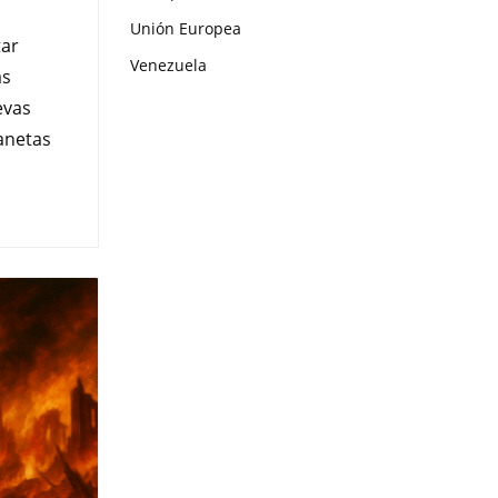
Unión Europea
tar
Venezuela
as
evas
lanetas