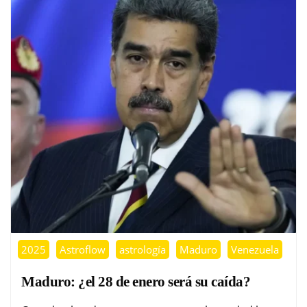
2025
Astroflow
astrología
Maduro
Venezuela
Maduro: ¿el 28 de enero será su caída?