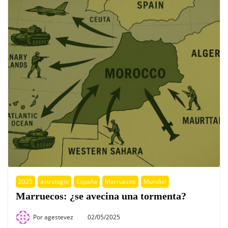
2025
astrología
España
Marruecos
Mundial
Marruecos: ¿se avecina una tormenta?
Por
agestevez
02/05/2025