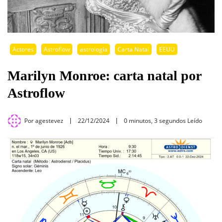
Actores
Astroflow
astrología
Carta Natal
EEUU
Marilyn Monroe: carta natal por
Astroflow
Por
agestevez
22/12/2024
0 minutos, 3 segundos Leído