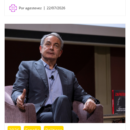
Por
agestevez
22/07/2026
2026
España
Políticos