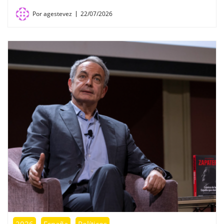
Por
agestevez
22/07/2026
2026
España
Políticos