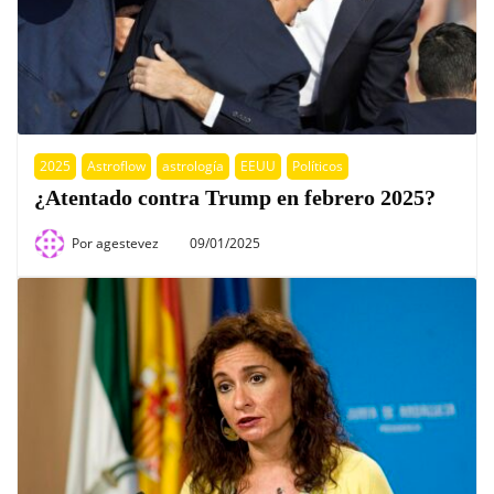
2025
Astroflow
astrología
EEUU
Políticos
¿Atentado contra Trump en febrero 2025?
Por
agestevez
09/01/2025